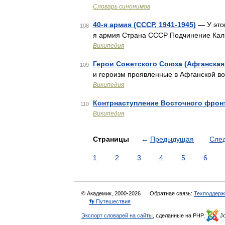
Словарь синонимов
40-я армия (СССР, 1941-1945)
— У этог
108
я армия Страна СССР Подчинение Кал
Википедия
Герои Советского Союза (Афганская 
109
и героизм проявленные в Афганской в
Википедия
Контрнаступление Восточного фрон
110
Википедия
Страницы
←
Предыдущая
Сле
1
2
3
4
5
6
© Академик, 2000-2026
Обратная связь:
Техподдерж
👣 Путешествия
Экспорт словарей на сайты
, сделанные на PHP,
Jo