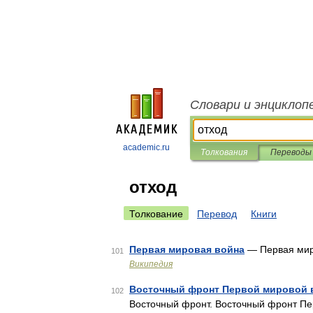
Словари и энциклоп
academic.ru
Толкования
Переводы
отход
Толкование
Перевод
Книги
Первая мировая война
— Первая мир
101
Википедия
Восточный фронт Первой мировой
102
Восточный фронт. Восточный фронт П