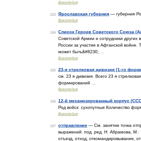
Википедия
Ярославская губерния
— губерния Р
103
Википедия
Список Героев Советского Союза (А
104
Советской Армии и сотрудники других 
России за участие в Афганской войне. 
может быть&#8230; …
Википедия
23-я стрелковая дивизия (1-го фор
105
см. 23 я дивизия. Всего 23 я стрелков
формирований …
Википедия
12-й механизированный корпус (СС
106
Род войск: сухопутные Количество фо
Википедия
отправление
— См. занятие точка отп
107
выражений. под. ред. Н. Абрамова, М.:
отъезд, отход; откомандировывание, о