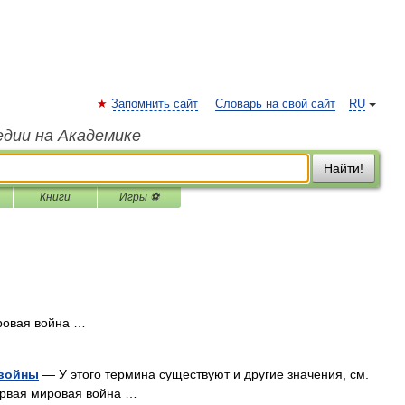
Запомнить сайт
Словарь на свой сайт
RU
едии на Академике
Найти!
Книги
Игры ⚽
овая война …
 войны
— У этого термина существуют и другие значения, см.
ервая мировая война …